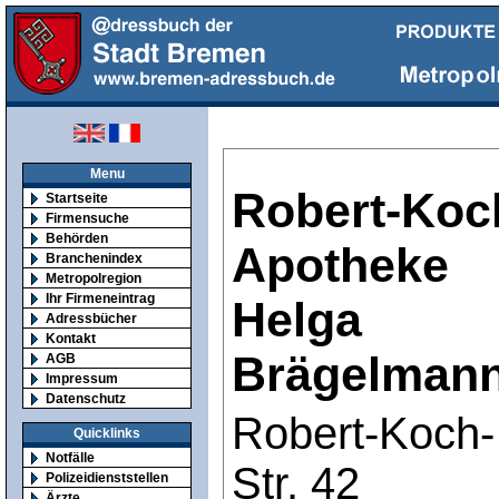
Menu
Robert-Koc
Startseite
Firmensuche
Behörden
Apotheke
Branchenindex
Metropolregion
Ihr Firmeneintrag
Helga
Adressbücher
Kontakt
Brägelman
AGB
Impressum
Datenschutz
Robert-Koch-
Quicklinks
Notfälle
Str. 42
Polizeidienststellen
Ärzte