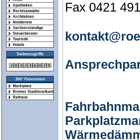
Fax 0421 49
Apotheken
Rechtsanwälte
Architekten
Notdienste
Sachverständige
kontakt@ro
Steuerberater
Touristik
Hotels
Seitenzugriffe
Ansprechpart
360° Panoramen
Marktplatz
Bremer Stadtmusikanten
Rathaus
Fahrbahnmar
Parkplatzma
Wärmedämm