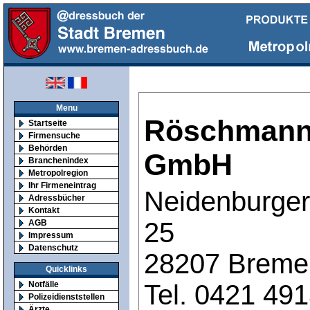
Menu
Röschman
Startseite
Firmensuche
Behörden
GmbH
Branchenindex
Metropolregion
Ihr Firmeneintrag
Neidenburger 
Adressbücher
Kontakt
25
AGB
Impressum
Datenschutz
28207 Breme
Quicklinks
Tel. 0421 49
Notfälle
Polizeidienststellen
Ärzte