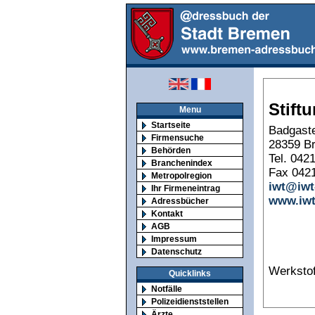
Stift
Menu
Startseite
Badgaste
Firmensuche
28359 B
Behörden
Tel. 042
Branchenindex
Fax 042
Metropolregion
iwt@iwt
Ihr Firmeneintrag
www.iwt
Adressbücher
Kontakt
AGB
Impressum
Datenschutz
Werkstof
Quicklinks
Notfälle
Polizeidienststellen
Ärzte