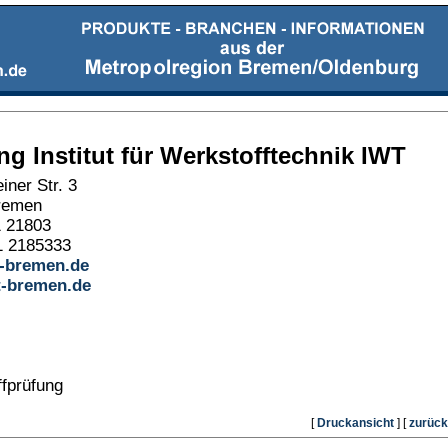
ung Institut für Werkstofftechnik IWT
iner Str. 3
remen
1 21803
1 2185333
-bremen.de
-bremen.de
fprüfung
[
Druckansicht
] [
zurück