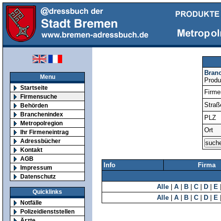
Bran
Menu
Produ
Startseite
Firm
Firmensuche
Straß
Behörden
Branchenindex
PLZ
Metropolregion
Ort
Ihr Firmeneintrag
Adressbücher
Kontakt
AGB
Info
Firma
Impressum
Datenschutz
Alle
|
A
|
B
|
C
|
D
|
E
Quicklinks
Alle
|
A
|
B
|
C
|
D
|
E
Notfälle
Polizeidienststellen
Ärzte