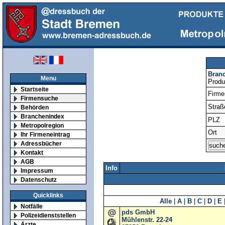
Bran
Menu
Produ
Startseite
Firm
Firmensuche
Straß
Behörden
Branchenindex
PLZ
Metropolregion
Ort
Ihr Firmeneintrag
Adressbücher
Kontakt
AGB
Info
Impressum
Datenschutz
Quicklinks
Alle
|
A
|
B
|
C
|
D
|
E
Notfälle
pds GmbH
Polizeidienststellen
Mühlenstr. 22-24
Ärzte