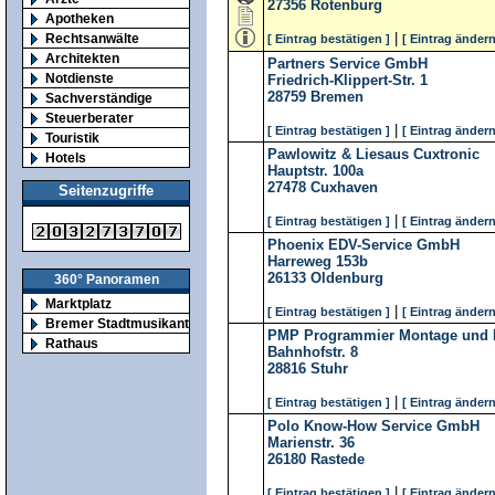
27356
Rotenburg
Apotheken
|
Rechtsanwälte
[ Eintrag bestätigen ]
[ Eintrag ändern
Architekten
Partners Service GmbH
Notdienste
Friedrich-Klippert-Str. 1
28759
Bremen
Sachverständige
Steuerberater
|
[ Eintrag bestätigen ]
[ Eintrag ändern
Touristik
Pawlowitz & Liesaus Cuxtronic
Hotels
Hauptstr. 100a
27478
Cuxhaven
Seitenzugriffe
|
[ Eintrag bestätigen ]
[ Eintrag ändern
Phoenix EDV-Service GmbH
Harreweg 153b
26133
Oldenburg
360° Panoramen
Marktplatz
|
[ Eintrag bestätigen ]
[ Eintrag ändern
Bremer Stadtmusikanten
PMP Programmier Montage und 
Rathaus
Bahnhofstr. 8
28816
Stuhr
|
[ Eintrag bestätigen ]
[ Eintrag ändern
Polo Know-How Service GmbH
Marienstr. 36
26180
Rastede
|
[ Eintrag bestätigen ]
[ Eintrag ändern