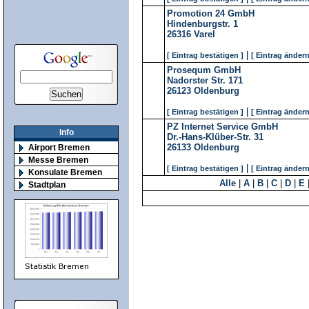
Promotion 24 GmbH
Hindenburgstr. 1
26316
Varel
|
[ Eintrag bestätigen ]
[ Eintrag ändern
Prosequm GmbH
Nadorster Str. 171
26123
Oldenburg
|
[ Eintrag bestätigen ]
[ Eintrag ändern
PZ Internet Service GmbH
Info
Dr.-Hans-Klüber-Str. 31
26133
Oldenburg
Airport Bremen
Messe Bremen
|
[ Eintrag bestätigen ]
[ Eintrag ändern
Konsulate Bremen
Alle
|
A
|
B
|
C
|
D
|
E
Stadtplan