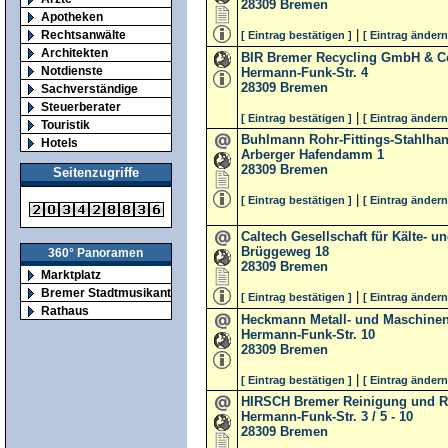
28309
Bremen
Apotheken
|
Rechtsanwälte
[ Eintrag bestätigen ]
[ Eintrag ändern
Architekten
BIR Bremer Recycling GmbH & C
Notdienste
Hermann-Funk-Str. 4
28309
Bremen
Sachverständige
Steuerberater
|
[ Eintrag bestätigen ]
[ Eintrag ändern
Touristik
Buhlmann Rohr-Fittings-Stahlha
Hotels
Arberger Hafendamm 1
28309
Bremen
Seitenzugriffe
|
[ Eintrag bestätigen ]
[ Eintrag ändern
Caltech Gesellschaft für Kälte- 
Brüggeweg 18
360° Panoramen
28309
Bremen
Marktplatz
Bremer Stadtmusikanten
|
[ Eintrag bestätigen ]
[ Eintrag ändern
Rathaus
Heckmann Metall- und Maschin
Hermann-Funk-Str. 10
28309
Bremen
|
[ Eintrag bestätigen ]
[ Eintrag ändern
HIRSCH Bremer Reinigung und 
Hermann-Funk-Str. 3 / 5 - 10
28309
Bremen