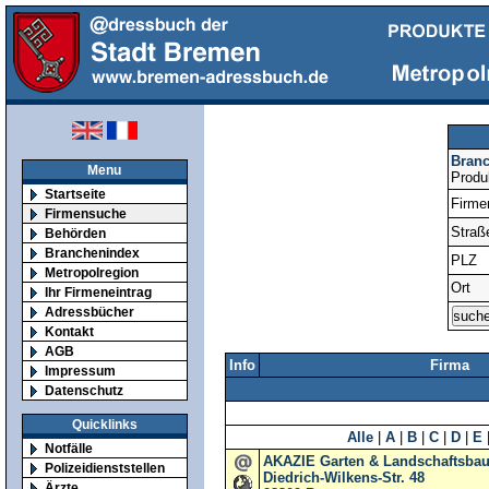
Bran
Menu
Produ
Startseite
Firm
Firmensuche
Straß
Behörden
Branchenindex
PLZ
Metropolregion
Ort
Ihr Firmeneintrag
Adressbücher
Kontakt
AGB
Info
Firma
Impressum
Datenschutz
Quicklinks
Alle
|
A
|
B
|
C
|
D
|
E
Notfälle
AKAZIE Garten & Landschaftsba
Polizeidienststellen
Diedrich-Wilkens-Str. 48
Ärzte