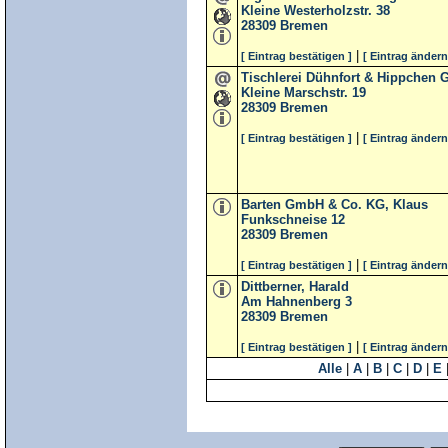
Kleine Westerholzstr. 38
28309
Bremen
|
[ Eintrag bestätigen ]
[ Eintrag ändern
Tischlerei Dühnfort & Hippchen
Kleine Marschstr. 19
28309
Bremen
|
[ Eintrag bestätigen ]
[ Eintrag ändern
Barten GmbH & Co. KG, Klaus
Funkschneise 12
28309
Bremen
|
[ Eintrag bestätigen ]
[ Eintrag ändern
Dittberner, Harald
Am Hahnenberg 3
28309
Bremen
|
[ Eintrag bestätigen ]
[ Eintrag ändern
Alle
|
A
|
B
|
C
|
D
|
E