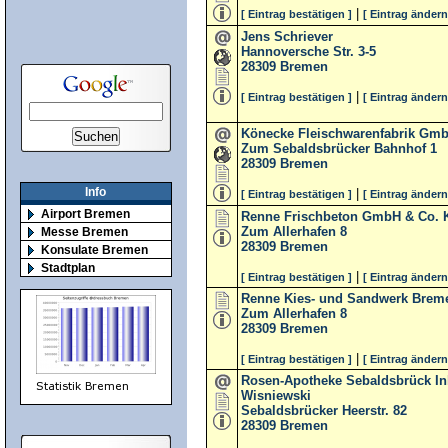
|
[ Eintrag bestätigen ]
[ Eintrag ändern
Jens Schriever
Hannoversche Str. 3-5
28309
Bremen
|
[ Eintrag bestätigen ]
[ Eintrag ändern
Könecke Fleischwarenfabrik Gmb
Zum Sebaldsbrücker Bahnhof 1
28309
Bremen
Info
|
[ Eintrag bestätigen ]
[ Eintrag ändern
Airport Bremen
Renne Frischbeton GmbH & Co. 
Zum Allerhafen 8
Messe Bremen
28309
Bremen
Konsulate Bremen
Stadtplan
|
[ Eintrag bestätigen ]
[ Eintrag ändern
Renne Kies- und Sandwerk Bre
Zum Allerhafen 8
28309
Bremen
|
[ Eintrag bestätigen ]
[ Eintrag ändern
Rosen-Apotheke Sebaldsbrück In
Wisniewski
Sebaldsbrücker Heerstr. 82
28309
Bremen