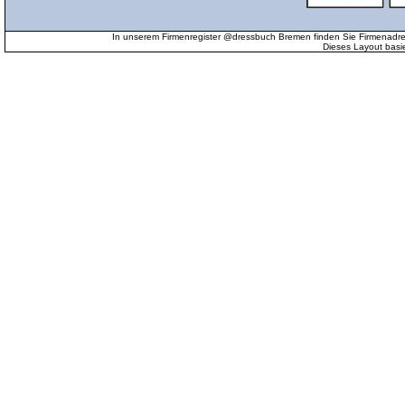
In unserem Firmenregister @dressbuch Bremen finden Sie Firmenadr
Dieses Layout basi