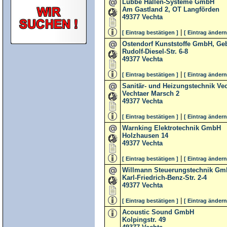
Lübbe Hallen-Systeme GmbH
Am Gastland 2, OT Langförden
49377
Vechta
|
[ Eintrag bestätigen ]
[ Eintrag ändern
Ostendorf Kunststoffe GmbH, Geb
Rudolf-Diesel-Str. 6-8
49377
Vechta
|
[ Eintrag bestätigen ]
[ Eintrag ändern
Sanitär- und Heizungstechnik V
Vechtaer Marsch 2
49377
Vechta
|
[ Eintrag bestätigen ]
[ Eintrag ändern
Warnking Elektrotechnik GmbH
Holzhausen 14
49377
Vechta
|
[ Eintrag bestätigen ]
[ Eintrag ändern
Willmann Steuerungstechnik G
Karl-Friedrich-Benz-Str. 2-4
49377
Vechta
|
[ Eintrag bestätigen ]
[ Eintrag ändern
Acoustic Sound GmbH
Kolpingstr. 49