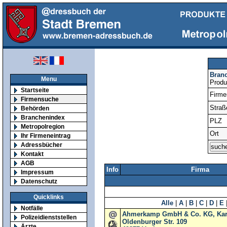
Bran
Menu
Produ
Startseite
Firm
Firmensuche
Straß
Behörden
Branchenindex
PLZ
Metropolregion
Ort
Ihr Firmeneintrag
Adressbücher
Kontakt
AGB
Info
Firma
Impressum
Datenschutz
Quicklinks
Alle
|
A
|
B
|
C
|
D
|
E
Notfälle
Ahmerkamp GmbH & Co. KG, Kar
Polizeidienststellen
Oldenburger Str. 109
Ärzte