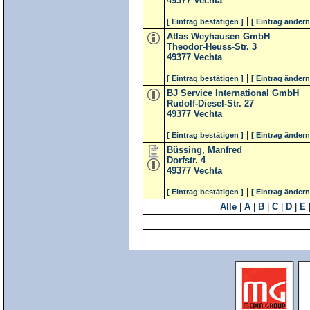
49377
Vechta
|
[ Eintrag bestätigen ]
[ Eintrag ändern
Atlas Weyhausen GmbH
Theodor-Heuss-Str. 3
49377
Vechta
|
[ Eintrag bestätigen ]
[ Eintrag ändern
BJ Service International GmbH
Rudolf-Diesel-Str. 27
49377
Vechta
|
[ Eintrag bestätigen ]
[ Eintrag ändern
Büssing, Manfred
Dorfstr. 4
49377
Vechta
|
[ Eintrag bestätigen ]
[ Eintrag ändern
Alle
|
A
|
B
|
C
|
D
|
E