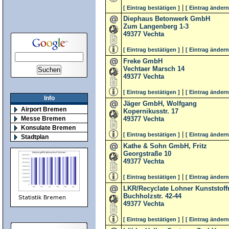
|
[ Eintrag bestätigen ]
[ Eintrag ändern
Diephaus Betonwerk GmbH
Zum Langenberg 1-3
49377
Vechta
|
[ Eintrag bestätigen ]
[ Eintrag ändern
Freke GmbH
Vechtaer Marsch 14
49377
Vechta
|
[ Eintrag bestätigen ]
[ Eintrag ändern
Info
Jäger GmbH, Wolfgang
Airport Bremen
Kopernikusstr. 17
49377
Vechta
Messe Bremen
Konsulate Bremen
|
[ Eintrag bestätigen ]
[ Eintrag ändern
Stadtplan
Kathe & Sohn GmbH, Fritz
Georgstraße 10
49377
Vechta
|
[ Eintrag bestätigen ]
[ Eintrag ändern
LKR/Recyclate Lohner Kunststof
Buchholzstr. 42-44
49377
Vechta
|
[ Eintrag bestätigen ]
[ Eintrag ändern