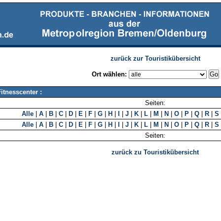
zurück zur Touristikübersicht
Ort wählen:
itnesscenter :
Seiten:
Alle
|
A
|
B
|
C
|
D
|
E
|
F
|
G
|
H
|
I
|
J
|
K
|
L
|
M
|
N
|
O
|
P
|
Q
|
R
|
S
Alle
|
A
|
B
|
C
|
D
|
E
|
F
|
G
|
H
|
I
|
J
|
K
|
L
|
M
|
N
|
O
|
P
|
Q
|
R
|
S
Seiten:
zurück zu Touristikübersicht