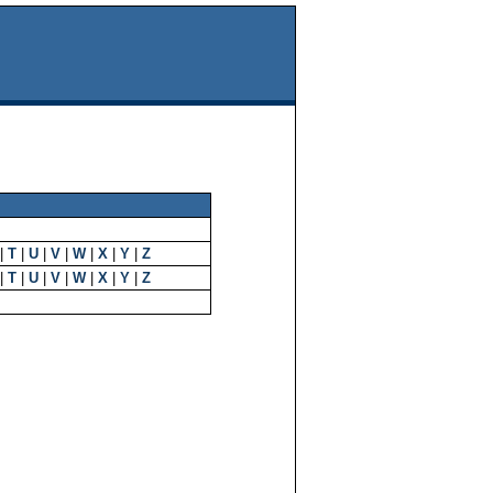
|
T
|
U
|
V
|
W
|
X
|
Y
|
Z
|
T
|
U
|
V
|
W
|
X
|
Y
|
Z