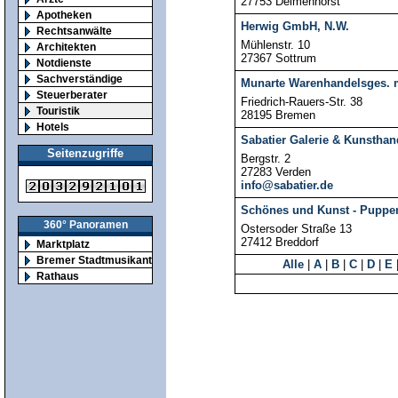
27753 Delmenhorst
Apotheken
Herwig GmbH, N.W.
Rechtsanwälte
Mühlenstr. 10
Architekten
27367 Sottrum
Notdienste
Sachverständige
Munarte Warenhandelsges.
Steuerberater
Friedrich-Rauers-Str. 38
Touristik
28195 Bremen
Hotels
Sabatier Galerie & Kunstha
Seitenzugriffe
Bergstr. 2
27283 Verden
info@sabatier.de
Schönes und Kunst - Puppe
360° Panoramen
Ostersoder Straße 13
27412 Breddorf
Marktplatz
Bremer Stadtmusikanten
Alle
|
A
|
B
|
C
|
D
|
E
Rathaus