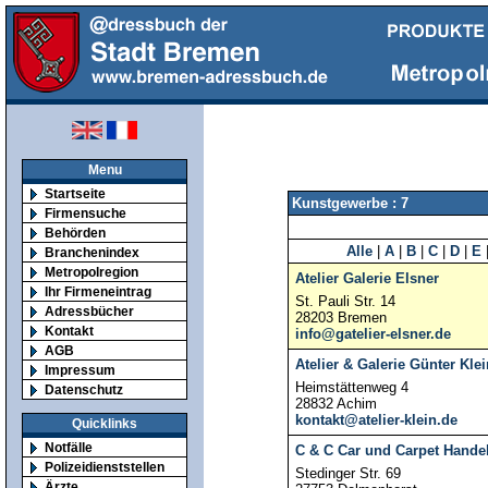
Menu
Startseite
Kunstgewerbe : 7
Firmensuche
Behörden
Alle
|
A
|
B
|
C
|
D
|
E
Branchenindex
Metropolregion
Atelier Galerie Elsner
Ihr Firmeneintrag
St. Pauli Str. 14
Adressbücher
28203 Bremen
Kontakt
info@gatelier-elsner.de
AGB
Atelier & Galerie Günter Klei
Impressum
Heimstättenweg 4
Datenschutz
28832 Achim
kontakt@atelier-klein.de
Quicklinks
Notfälle
C & C Car und Carpet Hand
Polizeidienststellen
Stedinger Str. 69
Ärzte