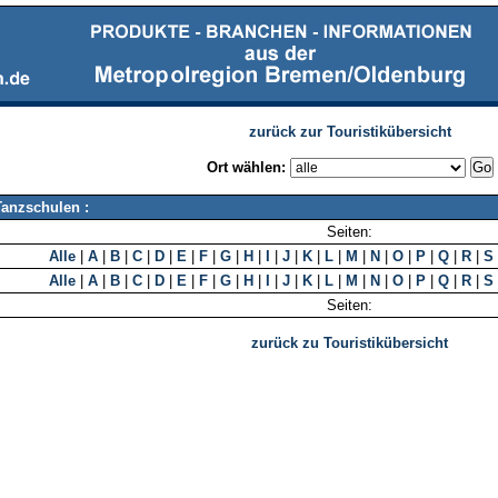
zurück zur Touristikübersicht
Ort wählen:
Tanzschulen :
Seiten:
Alle
|
A
|
B
|
C
|
D
|
E
|
F
|
G
|
H
|
I
|
J
|
K
|
L
|
M
|
N
|
O
|
P
|
Q
|
R
|
S
Alle
|
A
|
B
|
C
|
D
|
E
|
F
|
G
|
H
|
I
|
J
|
K
|
L
|
M
|
N
|
O
|
P
|
Q
|
R
|
S
Seiten:
zurück zu Touristikübersicht