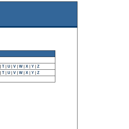
|
T
|
U
|
V
|
W
|
X
|
Y
|
Z
|
T
|
U
|
V
|
W
|
X
|
Y
|
Z