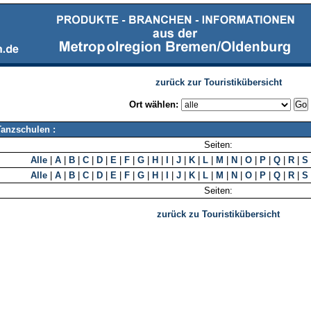
zurück zur Touristikübersicht
Ort wählen:
Tanzschulen :
Seiten:
Alle
|
A
|
B
|
C
|
D
|
E
|
F
|
G
|
H
|
I
|
J
|
K
|
L
|
M
|
N
|
O
|
P
|
Q
|
R
|
S
Alle
|
A
|
B
|
C
|
D
|
E
|
F
|
G
|
H
|
I
|
J
|
K
|
L
|
M
|
N
|
O
|
P
|
Q
|
R
|
S
Seiten:
zurück zu Touristikübersicht