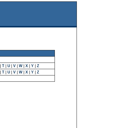
|
T
|
U
|
V
|
W
|
X
|
Y
|
Z
|
T
|
U
|
V
|
W
|
X
|
Y
|
Z