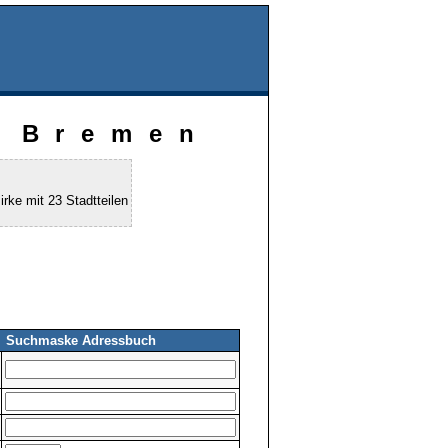
t Bremen
rke mit 23 Stadtteilen
Suchmaske Adressbuch